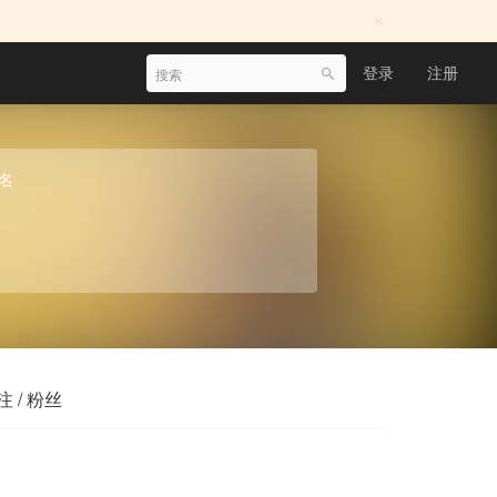
×
登录
注册
名
注 / 粉丝