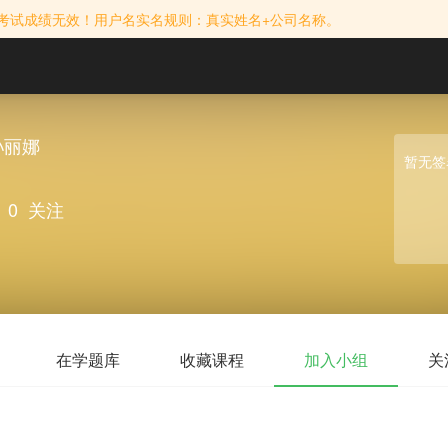
考试成绩无效！用户名实名规则：真实姓名+公司名称。
孙丽娜
暂无签
0
关注
在学题库
收藏课程
加入小组
关