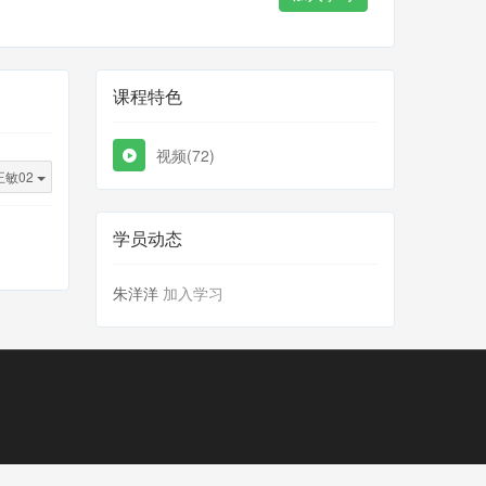
课程特色
视频(72)
敏02
学员动态
朱洋洋
加入学习