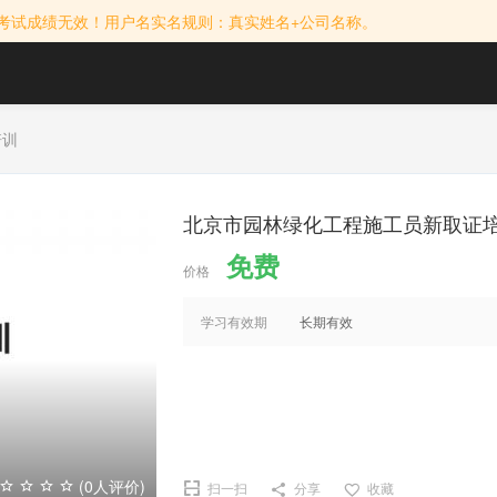
考试成绩无效！用户名实名规则：真实姓名+公司名称。
培训
北京市园林绿化工程施工员新取证
免费
价格
学习有效期
长期有效
(0人评价)
扫一扫
分享
收藏