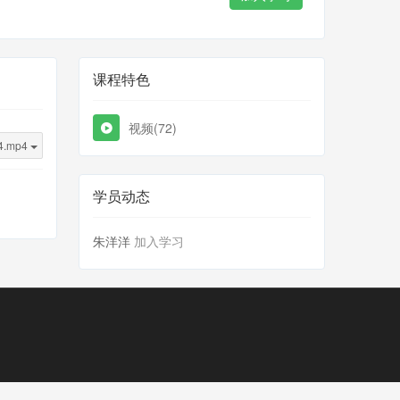
课程特色
视频(72)
.mp4
学员动态
朱洋洋
加入学习