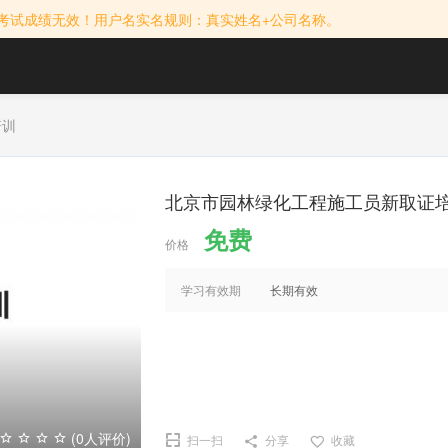
考试成绩无效！用户名实名规则：真实姓名+公司名称。
培训
北京市园林绿化工程施工员新取证
免费
价格
学习有效期
长期有效
(0人评价)
扫一扫
分享
收藏